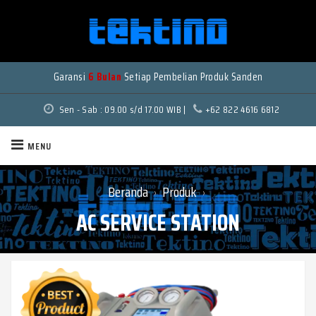
Garansi
6 Bulan
Setiap Pembelian Produk Sanden
Sen - Sab : 09.00 s/d 17.00 WIB |
+62 822 4616 6812
MENU
Beranda
Produk
›
›
AC SERVICE STATION