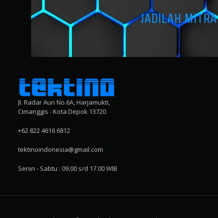
JADILAH MITR
Jl. Radar Auri No.6A, Harjamukti,
Cimanggis - Kota Depok 13720
+62 822 4616 6812
tektinoindonesia@gmail.com
Senin - Sabtu : 09.00 s/d 17.00 WIB