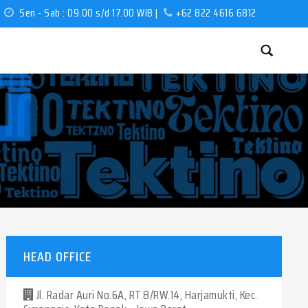
Sen - Sab : 09.00 s/d 17.00 WIB |
+62 822 4616 6812
HEAD OFFICE
Jl. Radar Auri No.6A, RT.8/RW.14, Harjamukti, Kec.