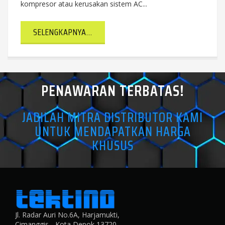
kompresor atau kerusakan sistem AC...
SELENGKAPNYA...
PENAWARAN TERBATAS!
JADILAH MITRA DISTRIBUTOR KAMI
UNTUK MENDAPATKAN HARGA
KHUSUS
Jl. Radar Auri No.6A, Harjamukti,
Cimanggis - Kota Depok 13720